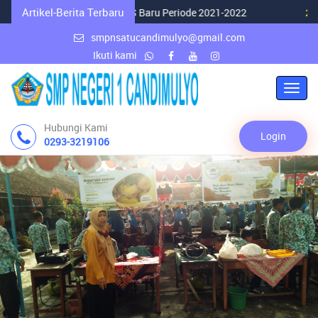
Artikel-Berita Terbaru
 terpilihnya Ketua OSIS Baru Periode 2021-2022
20 Februa
smpnsatucandimulyo@gmail.com
Ikuti kami
Alihk
Navig
Hubungi Kami
Login
0293-3219106